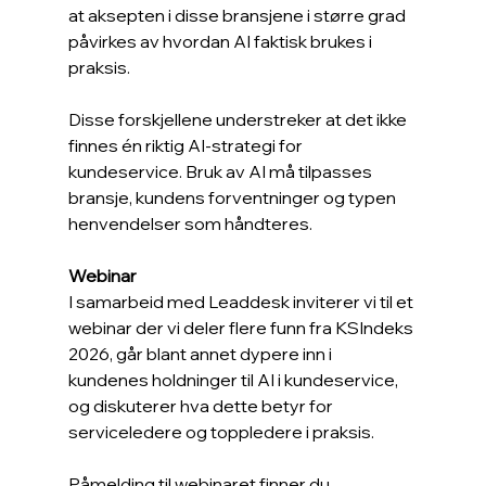
at aksepten i disse bransjene i større grad 
påvirkes av hvordan AI faktisk brukes i 
praksis.
Disse forskjellene understreker at det ikke 
finnes én riktig AI-strategi for 
kundeservice. Bruk av AI må tilpasses 
bransje, kundens forventninger og typen 
henvendelser som håndteres.
Webinar
I samarbeid med Leaddesk inviterer vi til et 
webinar der vi deler flere funn fra KSIndeks 
2026, går blant annet dypere inn i 
kundenes holdninger til AI i kundeservice, 
og diskuterer hva dette betyr for 
serviceledere og toppledere i praksis.
Påmelding til webinaret finner du 