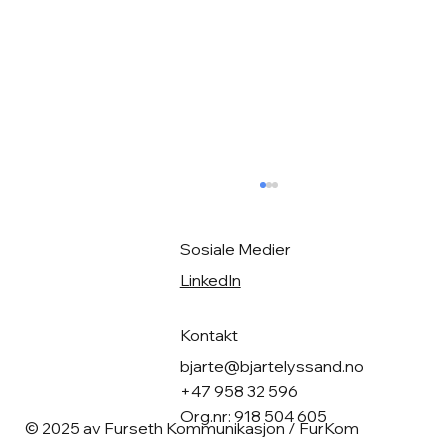
Sosiale Medier
LinkedIn
Trygg identifisering
Kontakt
bjarte@bjartelyssand.no
+47 958 32 596
Org.nr: 918 504 605
© 2025 av Furseth Kommunikasjon / FurKom