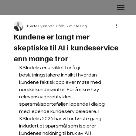
Bjarte Lyssand
13. feb.
2 min lesing
Kundene er langt mer
skeptiske til AI i kundeservice
enn mange tror
KSIndeks er utviklet for å gi 
beslutningstakere innsikt i hvordan 
kundene faktisk opplever møte med 
norske kundesentre. For å sikre høy 
relevans videreutvikles 
spørsmålsporteføljen løpende i dialog 
med ledende kundeserviceledere. I 
KSIndeks 2026 har vi for første gang 
inkludert et spørsmål som isolerer 
kundenes holdning til bruk av AI i 