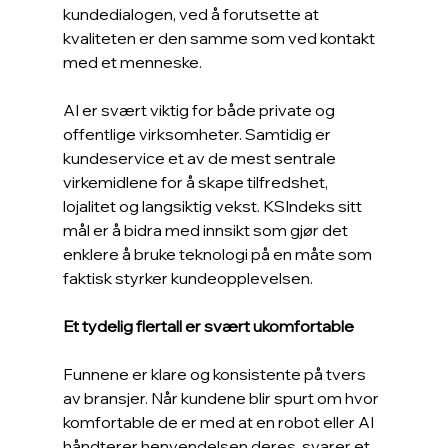
kundedialogen, ved å forutsette at 
kvaliteten er den samme som ved kontakt 
med et menneske.
AI er svært viktig for både private og 
offentlige virksomheter. Samtidig er 
kundeservice et av de mest sentrale 
virkemidlene for å skape tilfredshet, 
lojalitet og langsiktig vekst. KSIndeks sitt 
mål er å bidra med innsikt som gjør det 
enklere å bruke teknologi på en måte som 
faktisk styrker kundeopplevelsen.
Et tydelig flertall er svært ukomfortable
Funnene er klare og konsistente på tvers 
av bransjer. Når kundene blir spurt om hvor 
komfortable de er med at en robot eller AI 
håndterer henvendelsen deres, svarer et 