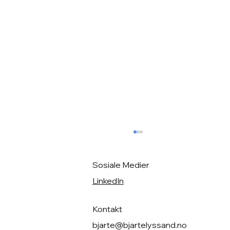
Sosiale Medier
LinkedIn
Trygg identifisering
Kontakt
bjarte@bjartelyssand.no